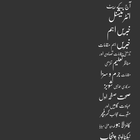
آج کے ریٹ
انٹرنیشنل
اہم
خبریں
خبریں
اہم مقامات
تصاویر اور
تاریخی مقامات
تعلیم
مناظر
تفریحی
جرم و سزا
مقامات
شوبز
سرکاری عمارتیں
صحت
صفحہ اول
عبادت گاہیں اور
فیچر
مقبرے
عجائب گھر
لاہور
کالمز
ملٹی میڈیا
مزید
پنجاب
ٹیکنالوجی