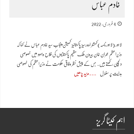
خادم عباس
4 فروری, 2022
لاہور (لاہورنامہ)کمشنر اوورسیز پاکستانیز کمیشن پنجاب سید خادم عباس نے کہا کہ
وزیراعظم عمران خان بیرون ملک مقیم پاکستانیوں کی فلاح وبہود میں خصوصی
دلچسپی رکھتے ہیں۔ جس کے پیش نظر وفاقی حکومت نے وزیراعظم کی خصوصی
ہدایت پر سنٹرل
مزید پڑھیں
اہم کیٹا گریز