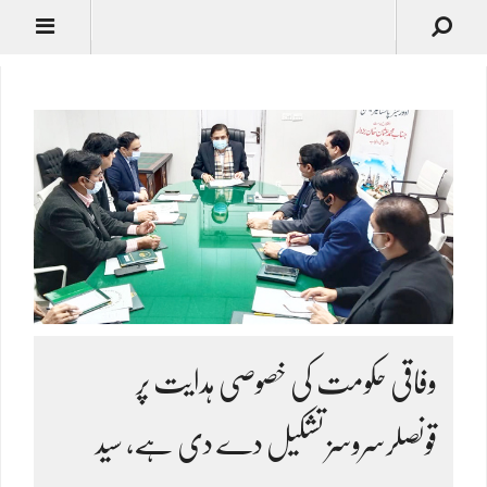
وفاقی حکومت کی خصوصی ہدایت پر
قونصلرسروسز تشکیل دے دی ہے، سید