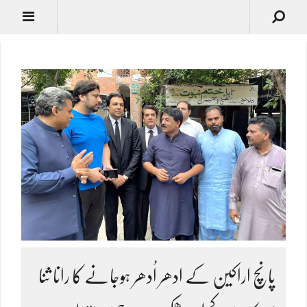
پانچ اراکین کے ادھر اُدھر ہوجانے کا رانا ثنا