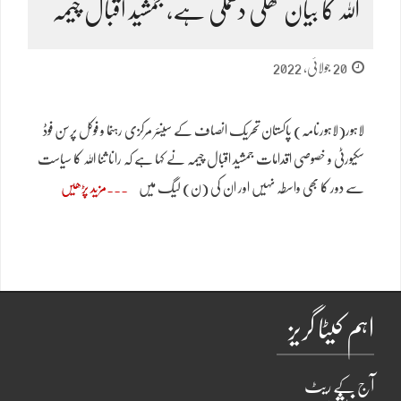
اللہ کا بیان کھلی دھمکی ہے، جمشید اقبال چیمہ
20 جولائی, 2022
لاہور(لاہورنامہ) پاکستان تحریک انصاف کے سینئر مرکزی رہنما و فوکل پرسن فوڈ
سکیورٹی و خصوصی اقدامات جمشید اقبال چیمہ نے کہا ہے کہ رانا ثنا اللہ کا سیاست
سے دور کا بھی واسطہ نہیں اور ان کی (ن) لیگ میں
مزید پڑھیں
اہم کیٹا گریز
آج کے ریٹ