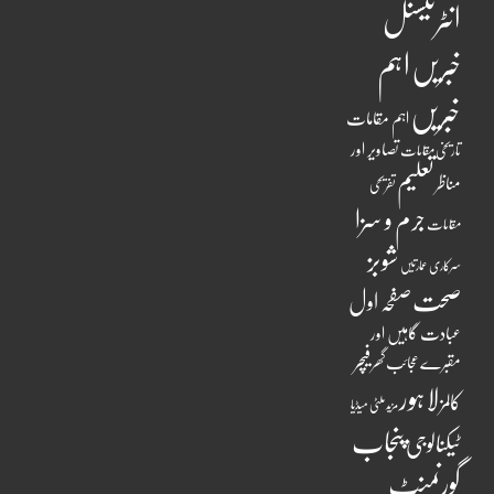
انٹرنیشنل
اہم
خبریں
خبریں
اہم مقامات
تصاویر اور
تاریخی مقامات
تعلیم
مناظر
تفریحی
جرم و سزا
مقامات
شوبز
سرکاری عمارتیں
صحت
صفحہ اول
عبادت گاہیں اور
فیچر
مقبرے
عجائب گھر
لاہور
کالمز
ملٹی میڈیا
مزید
پنجاب
ٹیکنالوجی
گورنمنٹ