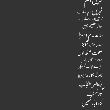
اہم
خبریں
خبریں
اہم مقامات
تصاویر اور
تاریخی مقامات
تعلیم
مناظر
تفریحی
جرم و سزا
مقامات
شوبز
سرکاری عمارتیں
صحت
صفحہ اول
عبادت گاہیں اور
فیچر
مقبرے
عجائب گھر
لاہور
کالمز
ملٹی میڈیا
مزید
پنجاب
ٹیکنالوجی
گورنمنٹ
کاروبار
کھیل