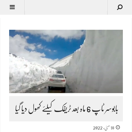
بابوسر ٹاپ 6 ماہ بعد ٹریفک کیلئے کھول دیا گیا
18 مئی, 2022