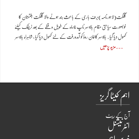
گلگت(لاہورنامہ)برف باری کے باعث بند ہونے والا گلگت بلتستان کا
خوبصورت سیاحتی مقام بابوسر ٹاپ 6 ماہ کے طویل وقفے کے بعد ٹریفک کیلئے
کھول دیا گیا۔ بابوسر کاغان روڈ کو آمدورفت کے لئے کھول دیا گیا ، شاہراہ بابوسر
مزید پڑھیں
اہم کیٹا گریز
آج کے ریٹ
انٹرنیشنل