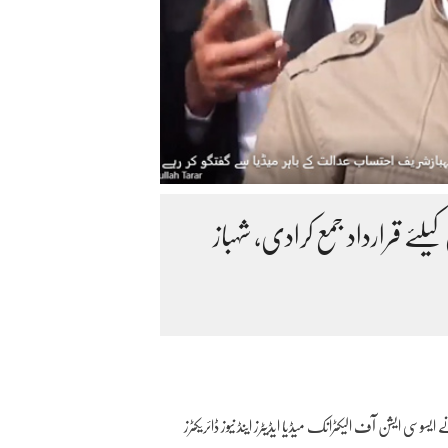
لئے قرارداد جمع کرادی، شہباز
 ایشن آف الیکٹرانک میڈیا ایڈیٹرز اینڈ نیوز ڈائریکٹرز