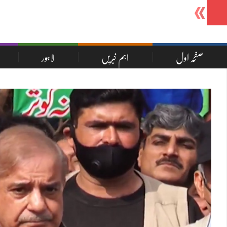
-
صفحہ اول
اہم خبریں
لاہور