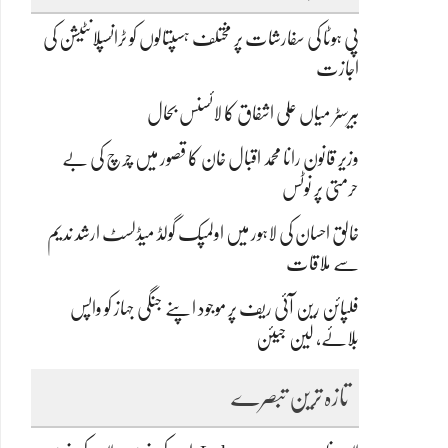
پی ہوٹا کی سفارشات پر مختلف ہسپتالوں کو ٹرانسپلانٹیشن کی
اجازت
بیرسٹر میاں علی اشفاق کا لائسنس بحال
وزیر قانون رانا محمد اقبال خان کا قصور میں چرچ کی بے
حرمتی پر نوٹس
خالق احسان کی لاہور میں اولمپک گولڈ میڈلسٹ ارشد ندیم
سے ملاقات
فلپائن رین آئی ریف پر موجود اپنے جنگی جہاز کو واپس
بلائے، لین جیئن
تازہ ترین تبصرے