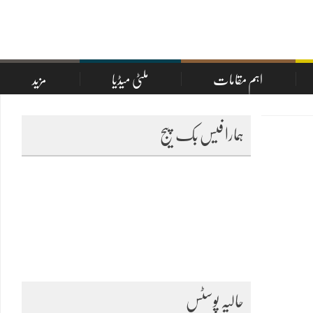
اہم مقامات
ملٹی میڈیا
مزید
ہمارا فیس بک پیج
حالیہ پوسٹس