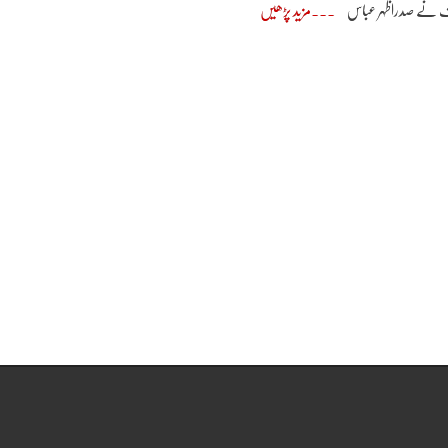
ریف نے صدراظہر عباس
مزید پڑھیں