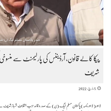
پیکا کالے قانون، آرڈیننس کی پارلیمنٹ سے منسوخی کی
شریف
5 مارچ, 2022
لاہور( لاہورنامہ)پاکستان مسلم لیگ (ن) کے صدر و قائد حزب اختلاف شہبازشریف نے ایسوسی