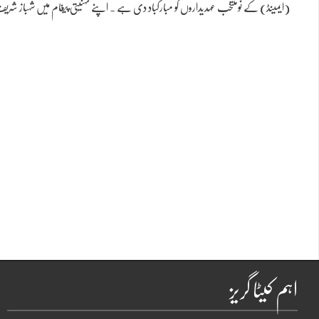
(ایمینڈ) کے نومنتخب عہدیداروں کو مبارکباد دی ہے ۔ اپنے تہنیتی پیغام میں شہباز ش
اہم کیٹا گریز