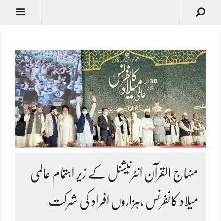
منہاج القرآن انٹرنیشنل کے زیر اہتمام عالمی
میلاد کانفرنس ،ہزاروں افراد کی شرکت