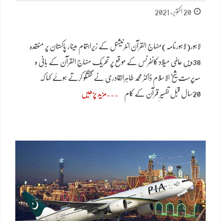
20 اکتوبر, 2021
لاہور(لاہورنامہ)منہاج القرآن انٹرنیشنل کے زیراہتمام مینار پاکستان پر منعقدہ
38ویں عالمی میلاد کانفرنس کے موقع پر تحریک منہاج القرآن کے بانی و
سرپرست شیخ الاسلام ڈاکٹر محمد طاہرالقادری نے گفتگو کرتے ہوئے کہا کہ
20سال قبل تفسیرِ قرآن کے کام
مزید پڑھیں