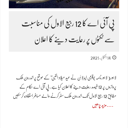
پی آئی اے کا 12 ربیع الاول کی مناسبت
سے ٹکٹوں پر رعایت دینے کا اعلان
14 اکتوبر, 2021
لاہور( لاہورنامہ)قومی ایئرلائن نے عید میلاد النبی ۖ کے موقع پر اندرون ملک
پروازوں پر 12 فیصد رعایت دینے کا اعلان کیا ہے۔پی آئی اے حکام کے
مطابق 12 ربیع الاول تک اندرون ملک سفر کرنے والے مسافر استفادہ کرسکیں
مزید پڑھیں