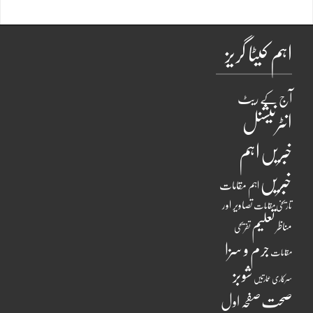
اہم کیٹا گریز
آج کے ریٹ
انٹرنیشنل
اہم
خبریں
خبریں
اہم مقامات
تصاویر اور
تاریخی مقامات
تعلیم
مناظر
تفریحی
جرم و سزا
مقامات
شوبز
سرکاری عمارتیں
صحت
صفحہ اول