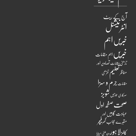
آج کے ریٹ
انٹرنیشنل
اہم
خبریں
خبریں
اہم مقامات
تصاویر اور
تاریخی مقامات
تعلیم
مناظر
تفریحی
جرم و سزا
مقامات
شوبز
سرکاری عمارتیں
صحت
صفحہ اول
عبادت گاہیں اور
فیچر
مقبرے
عجائب گھر
لاہور
کالمز
ملٹی میڈیا
مزید