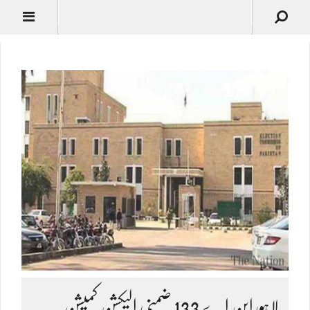
لاہوراین اے 133 ضمنی الیکشن کمیشن