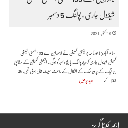
شیڈول جاری ، پولنگ 5 دسمبر
18 اکتوبر, 2021
اسلام آباد (لاہورنامہ)الیکشن کمیشن نے لاہوراین اے 133 ضمنی الیکشن
کمیشن شیڈول جاری کردیا، پولنگ پانچ دسمبر کو ہوگی ۔ الیکشن کمیشن کے مطابق
ن لیگ کے پرویز ملک کے انتقال کے باعث سیٹ خالی ہوئی تھی، حلقہ
133 کے
مزید پڑھیں
اہم کیٹا گریز