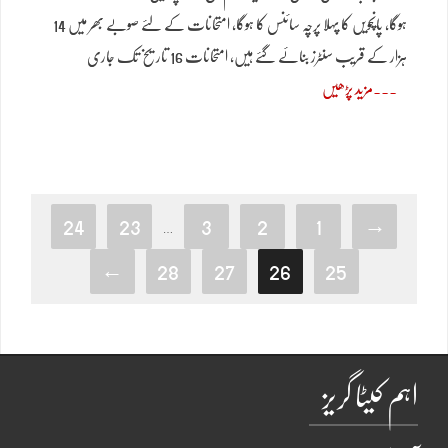
ہوگا، پانچویں کا پہلا پرچہ سائنس کا ہوگا، امتحانات کے لئے صوبے بھر میں 14
ہزار کے قریب سنٹرز بنائے گئے ہیں، امتحانات 16 تاریخ تک جاری
مزید پڑھیں
24
23
3
2
1
→
…
←
28
27
26
25
اہم کیٹا گریز