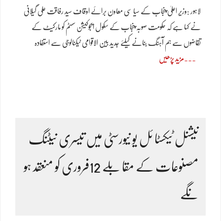
لاہور :وزیر اعلیٰ پنجاب کے سیا سی معاون برائے اوقاف سید رفاقت علی گیلانی
نے کہا ہے کہ حکومت صوبہ پنجاب کے سکول ایجوکیشن سسٹم کو مارکیٹ کے
تقاضوں سے ہم آہنگ بنانے کیلئے جدید بین الاقوامی ٹیکنالوجی سے استفادہ
مزید پڑھیں
نیشنل ٹیکسٹا ئل یو نیورسٹی میں تیسری نیٹنگ
مصنوعات کے مقا بلے 12فروری کو منعقد ہو
نگے