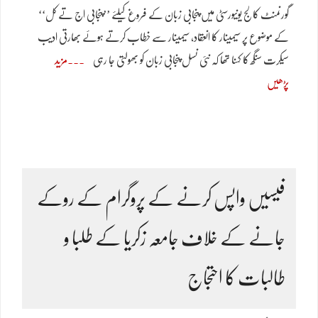
گورنمنٹ کالج یونیورسٹی میں پنجابی زبان کے فروغ کیلئے ’’پنجابی اج تے کل‘‘
کے موضوع پر سیمینار کا انعقاد، سیمینار سے خطاب کرتے ہوئے بھارتی ادیب
سیکرت سنگھ کا کہنا تھا کہ نئی نسل پنجابی زبان کو بھولتی جا رہی
مزید
پڑھیں
فیسیں واپس کرنے کے پروگرام کے روکے
جانے کے خلاف جامعہ زکریا کے طلبا و
طالبات کا احتجاج