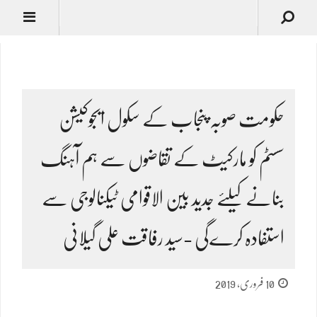
حکومت صوبہ پنجاب کے سکول ایجوکیشن
سسٹم کو مارکیٹ کے تقاضوں سے ہم آہنگ
بنانے کیلئے جدید بین الاقوامی ٹیکنالوجی سے
استفادہ کرےگی -سید رفاقت علی گیلانی
10 فروری, 2019