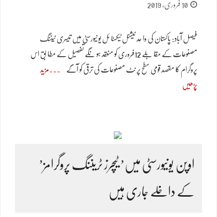
10 فروری, 2019
فیصل آباد: پاکستان کی وا حد نیشنل ٹیکسٹا ئل یو نیورسٹی میں تیسری نیٹنگ
مصنوعات کے مقا بلے 12فروری کو منعقد ہو نگے تفصیل کے مطا بق اس
پروگرام کا مقصد قومی سطح پر نٹ مصنوعات کی ترقی کو آگے
مزید
پڑھیں
اوپن یونیورسٹی میں’ ٹیچرز ٹریننگ پروگرامز’
کے داخلے جاری ہیں