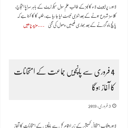
لاہور: پرائیویٹ لاء کالجز کے طالب علم سول سیکرٹریٹ کے باہر سراپا احتجاج،
کلاسز شروع ہونے کے بعد انٹری ٹیسٹ لیا جا رہا ہے، طلبہ کا کا کہنا ہے کہ
پانچ ماہ گزرنے کے بعد بھاری فیسیں وصول کی گئی
مزید پڑھیں
4 فروری سے پانچویں جماعت کے امتحانات
کا آغاز ہوگا
3 فروری, 2019
لاہور:پنجاب امتحانی کمیشن کے زیر اہتمام کل سے پانچویں کے امتحانات کا آغاز