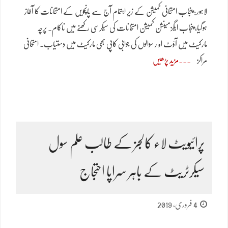
لاہور: پنجاب امتحانی کمیشن کے زیر اہتمام آج سے پانچویں کے امتحانات کا آغاز
ہوگیا، پنجاب ایگزمینشن کمیشن امتحانات کی سیکرسی رکھنے میں ناکام۔ پرچہ
مارکیٹ میں آؤٹ او ر سوالوں کی جوابی کاپی بھی مارکیٹ میں دستیاب۔ امتحانی
مراکز
مزید پڑھیں
پرائیویٹ لاء کالجز کے طالب علم سول
سیکرٹریٹ کے باہر سراپا احتجاج
4 فروری, 2019