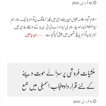
10 فروری, 2019
اسلام آباد: علامہ اقبال اوپن یونیورسٹی میں ٹیچرز ٹریننگ پروگرامز) ایک سالہ ایم
ایڈ ¾ ڈیڑھ اور چار سالہ بی ایڈ اور اے ٹی ٹی سی (کے داخلے جاری ہیں۔
ایم ایڈ پروگرام پانچ شعبوں میں پیش کیا گیا ہے
مزید پڑھیں
منشیات فروشی پر سزا ئے موت دینے
کےلئے قرار داد پنجاب اسمبلی میں جمع
9 فروری, 2019