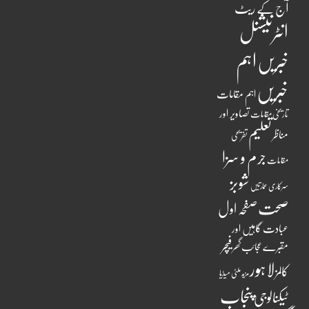
آج کے ریٹ
انٹرنیشنل
اہم
خبریں
خبریں
اہم مقامات
تصاویر اور
تاریخی مقامات
تعلیم
مناظر
تفریحی
جرم و سزا
مقامات
شوبز
سرکاری عمارتیں
صحت
صفحہ اول
عبادت گاہیں اور
فیچر
مقبرے
عجائب گھر
لاہور
کالمز
ملٹی میڈیا
مزید
پنجاب
ٹیکنالوجی