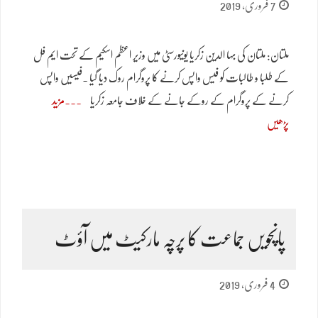
7 فروری, 2019
ملتان: ملتان کی بہا الدین زکریا یونیورسٹی میں وزیر اعظم اسکیم کے تحت ایم فل
کے طلبا و طالبات کو فیس واپس کرنے کا پروگرام روک دیا گیا ۔فیسیں واپس
کرنے کے پروگرام کے روکے جانے کے خلاف جامعہ زکریا
مزید
پڑھیں
پانچویں جماعت کا پرچہ مارکیٹ میں آؤٹ
4 فروری, 2019