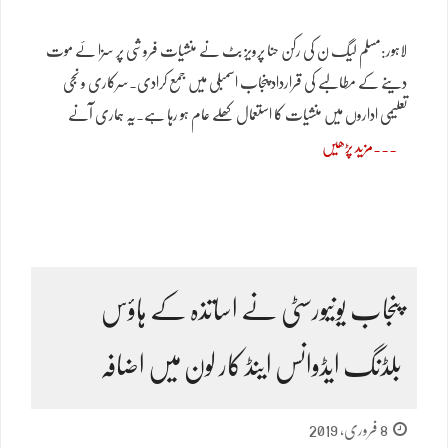
لاہور:مسلم لیگ ن کی رکن حنا پرویز بٹ نے منشیات فروشی پر سزا ئے موت
دینے کے مطالبے کی قرارداد پنجاب اسمبلی میں جمع کرادی۔سرکاری و نجی
تعلیمی اداروں میں منشیات کا استعمال کھلے عام ہو رہا ہے۔یہ ہماری آنے
مزید پڑھیں
پنجاب یونیورسٹی نے اساتذہ کے ہاؤس
بلڈنگ ایڈوانس اینڈ کار لون میں اضافہ
8 فروری, 2019