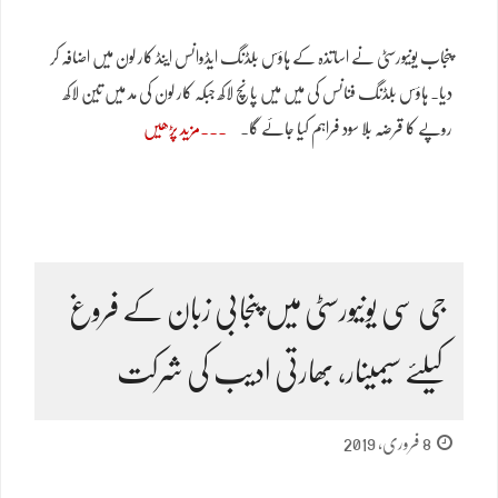
پنجاب یونیورسٹی نے اساتذہ کے ہاؤس بلڈنگ ایڈوانس اینڈ کار لون میں اضافہ کر
دیا۔ ہاؤس بلڈنگ فنانس کی میں میں پانچ لاکھ جبکہ کار لون کی مد میں تین لاکھ
روپے کا قرضہ بلا سود فراہم کیا جائے گا۔
مزید پڑھیں
جی سی یونیورسٹی میں پنجابی زبان کے فروغ
کیلئے سیمینار، بھارتی ادیب کی شرکت
8 فروری, 2019